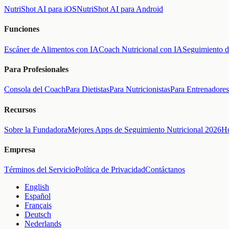
NutriShot AI para iOS
NutriShot AI para Android
Funciones
Escáner de Alimentos con IA
Coach Nutricional con IA
Seguimiento d
Para Profesionales
Consola del Coach
Para Dietistas
Para Nutricionistas
Para Entrenadores
Recursos
Sobre la Fundadora
Mejores Apps de Seguimiento Nutricional 2026
Ho
Empresa
Términos del Servicio
Política de Privacidad
Contáctanos
English
Español
Français
Deutsch
Nederlands