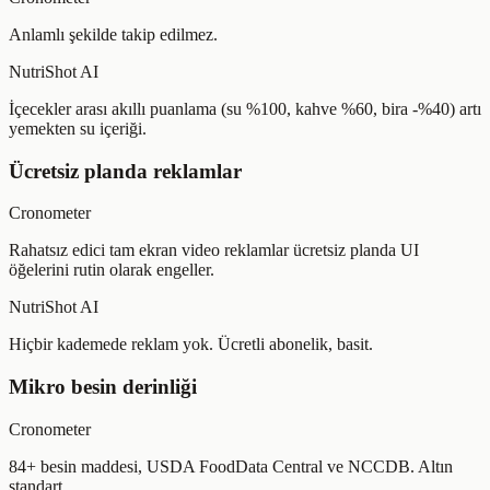
Anlamlı şekilde takip edilmez.
NutriShot AI
İçecekler arası akıllı puanlama (su %100, kahve %60, bira -%40) artı
yemekten su içeriği.
Ücretsiz planda reklamlar
Cronometer
Rahatsız edici tam ekran video reklamlar ücretsiz planda UI
öğelerini rutin olarak engeller.
NutriShot AI
Hiçbir kademede reklam yok. Ücretli abonelik, basit.
Mikro besin derinliği
Cronometer
84+ besin maddesi, USDA FoodData Central ve NCCDB. Altın
standart.