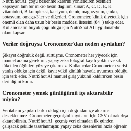
NutriShot AI, çoğu beslenme kararını yönlendiren besinleri
kapsayan tam bir mikro besin dağılımı sunar; A, C, D, E, K
vitaminleri, B kompleksi, kalsiyum, demir, magnezyum, çinko,
potasyum, omega-3'ler ve diğerleri. Cronometer, klinik diyetetik için
önemli olan daha uzun bir besin maddesi listesini (84+) takip eder.
Kullanıcıların büyük çoğunluğu için NutriShot AI uygulanabilir
olanı kapsar.
Veriler doğruysa Cronometer'dan neden ayrılalım?
Şikayet doğruluk değil, sürtüşme. Cronometer her yiyecek için
manuel arama gerektirir, yapay zeka fotoğraf kaydı yoktur ve sık
tüketilen öğünleri yüzeye çıkarmaz. Kullanıcılar Cronometer'ı verisi
yanlış olduğu için değil, kayıt yükü günlük hayatla uyumsuz olduğu
için terk eder. NutriShot AI manuel giriş yükünü kaldırırken besin
derinliğini korur.
Cronometer yemek günlüğümü içe aktarabilir
miyim?
Veritabanı yapıları farklı olduğu için doğrudan içe aktarma
desteklenmez. Cronometer geçmişini kayıtların için CSV olarak dışa
aktarabilirsin. NutriShot AI, geçmiş veri olmadan ilk günden
çalışacak şekilde tasarlanmıştır, yapay zeka desenlerini hızla öğrenir.