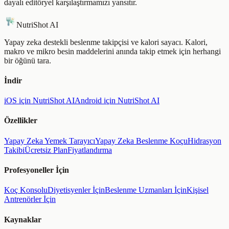
dayalı editöryel karşılaştırmamızı yansıtır.
NutriShot AI
Yapay zeka destekli beslenme takipçisi ve kalori sayacı. Kalori,
makro ve mikro besin maddelerini anında takip etmek için herhangi
bir öğünü tara.
İndir
iOS için NutriShot AI
Android için NutriShot AI
Özellikler
Yapay Zeka Yemek Tarayıcı
Yapay Zeka Beslenme Koçu
Hidrasyon
Takibi
Ücretsiz Plan
Fiyatlandırma
Profesyoneller İçin
Koç Konsolu
Diyetisyenler İçin
Beslenme Uzmanları İçin
Kişisel
Antrenörler İçin
Kaynaklar