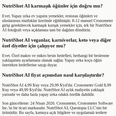
NutriShot AI karmaşık öğünler için doğru mu?
Evet. Yapay zeka ev yapımı yemekler, restoran öğünleri ve
uluslararası mutfaklar üzerinde eğitilmiştir. 8-12 manuel Cronometer
girişi gerektirecek karmaşık karışık yemekler için, tek bir NutriShot
AI fotoğrafı veya açıklaması tam bir dağılım döndürür.
NutriShot AI veganlar, karnivorlar, keto veya diğer
özel diyetler için çalışıyor mu?
Evet. Özel makro ve mikro besin hedefleri, herhangi bir beslenme
yaklaşımını ayarlamana olanak sağlar. Yapay zeka koçu öğün
önerirken hedeflerine saygı duyar.
NutriShot AI fiyat açısından nasıl karşılaştırılır?
NutriShot AI 4,99 $/ay veya 29,99 $/yıl'dır. Cronometer Gold 8,99
$/ay veya 49,99 $/yıl'dır. NutriShot AI aylık maliyetin yaklaşık
yarısıdır ve daha fazla yapay zeka odaklı özellik dahildir.
Son güncelleme: 24 Nisan 2026. Cronometer, Cronometer Software
Inc.'in bir ticari markasıdır. NutriShot AI, Questopia LLC'nin bir
ürünüdür. Bu sayfa, kamuya açık bilgilere ve uygulamalı testlere