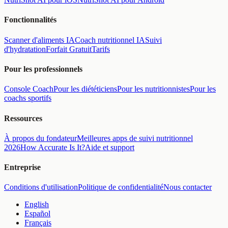
Fonctionnalités
Scanner d'aliments IA
Coach nutritionnel IA
Suivi
d'hydratation
Forfait Gratuit
Tarifs
Pour les professionnels
Console Coach
Pour les diététiciens
Pour les nutritionnistes
Pour les
coachs sportifs
Ressources
À propos du fondateur
Meilleures apps de suivi nutritionnel
2026
How Accurate Is It?
Aide et support
Entreprise
Conditions d'utilisation
Politique de confidentialité
Nous contacter
English
Español
Français