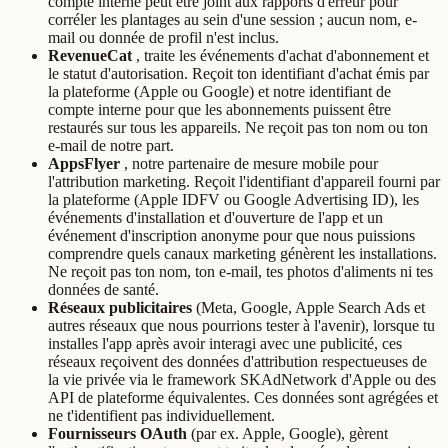
compte interne peut être joint aux rapports d'erreur pour
corréler les plantages au sein d'une session ; aucun nom, e-
mail ou donnée de profil n'est inclus.
RevenueCat
, traite les événements d'achat d'abonnement et
le statut d'autorisation. Reçoit ton identifiant d'achat émis par
la plateforme (Apple ou Google) et notre identifiant de
compte interne pour que les abonnements puissent être
restaurés sur tous les appareils. Ne reçoit pas ton nom ou ton
e-mail de notre part.
AppsFlyer
, notre partenaire de mesure mobile pour
l'attribution marketing. Reçoit l'identifiant d'appareil fourni par
la plateforme (Apple IDFV ou Google Advertising ID), les
événements d'installation et d'ouverture de l'app et un
événement d'inscription anonyme pour que nous puissions
comprendre quels canaux marketing génèrent les installations.
Ne reçoit pas ton nom, ton e-mail, tes photos d'aliments ni tes
données de santé.
Réseaux publicitaires
(Meta, Google, Apple Search Ads et
autres réseaux que nous pourrions tester à l'avenir), lorsque tu
installes l'app après avoir interagi avec une publicité, ces
réseaux reçoivent des données d'attribution respectueuses de
la vie privée via le framework SKAdNetwork d'Apple ou des
API de plateforme équivalentes. Ces données sont agrégées et
ne t'identifient pas individuellement.
Fournisseurs OAuth
(par ex. Apple, Google), gèrent