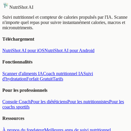
NutriShot AI
Suivi nutritionnel et compteur de calories propulsés par l'IA. Scanne
n'importe quel repas pour suivre instantanément calories, macros et
micronutriments.
Téléchargement
NutriShot AI pour iOS
NutriShot AI pour Android
Fonctionnalités
Scanner d'aliments IA
Coach nutritionnel IA
Suivi
d'hydratation
Forfait Gratuit
Tarifs
Pour les professionnels
Console Coach
Pour les diététiciens
Pour les nutritionnistes
Pour les
coachs sportifs
Ressources
À propos du fondateur
Meilleures apps de suivi nutritionnel